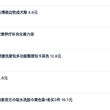
美边牧成犬粮 4.9元
g放营养疗补充化善力倍
洗漱包多功能整理包卡其色 12.8元
.8元
家用方巾吸水洗脸巾黄色象1条买3件 19.7元