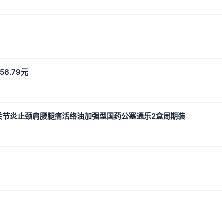
6.79元
关节炎止颈肩腰腿痛活络油加强型国药公塞通乐2盒周期装