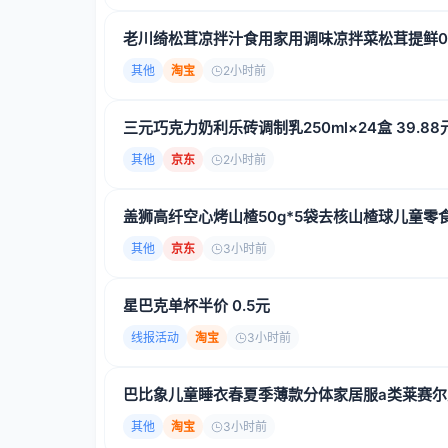
老川绮松茸凉拌汁食用家用调味凉拌菜松茸提鲜
其他
淘宝
2小时前
三元巧克力奶利乐砖调制乳250ml×24盒 39.88
其他
京东
2小时前
盖狮高纤空心烤山楂50g*5袋去核山楂球儿童零食
其他
京东
3小时前
星巴克单杯半价 0.5元
线报活动
淘宝
3小时前
巴比象儿童睡衣春夏季薄款分体家居服a类莱赛
其他
淘宝
3小时前