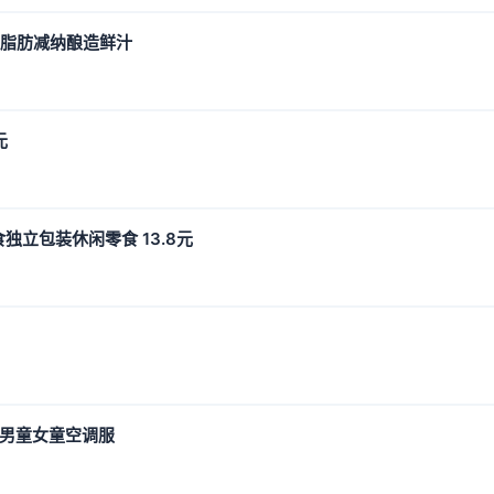
0脂肪减纳酿造鲜汁
元
独立包装休闲零食 13.8元
尔男童女童空调服