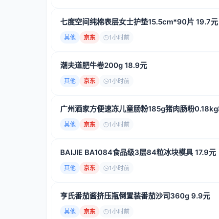
七度空间纯棉表层女士护垫15.5cm*90片 19.7元
其他
京东
1小时前
潮夫道肥牛卷200g 18.9元
其他
京东
1小时前
广州酒家方便速冻儿童肠粉185g猪肉肠粉0.18kg袋
其他
京东
1小时前
BAIJIE BA1084食品级3层84粒冰块模具 17.9元
其他
京东
1小时前
亨氏番茄酱挤压瓶倒置装番茄沙司360g 9.9元
其他
京东
1小时前