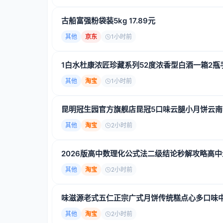
古船富强粉袋装5kg 17.89元
其他
京东
1小时前
1白水杜康浓匠珍藏系列52度浓香型白酒一箱2瓶手
其他
淘宝
1小时前
昆明冠生园官方旗舰店昆冠5口味云腿小月饼云
其他
淘宝
2小时前
2026版高中数理化公式法二级结论秒解攻略高
其他
淘宝
2小时前
味滋源老式五仁正宗广式月饼传统糕点心多口味
其他
淘宝
2小时前