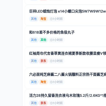
巨祥LED蜡烛灯泡 e14小螺口尖泡5W7W9W1
其他
淘宝
1小时前
和618差不多价格的鱼极丸子
其他
其他
1小时前
红袖周也代言香草黄连衣裙夏季新款收腰显瘦V领无
其他
京东
1小时前
六必居纯芝麻酱二八酱火锅蘸料正宗热干面酱芝
其他
淘宝
1小时前
活力28持久留香洗衣液乌木玫瑰5.2斤/2.6KG*1瓶 
其他
京东
1小时前