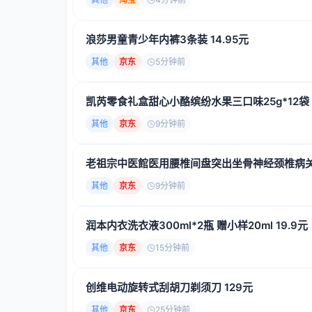
浪莎男童青少年内裤3条装 14.95元
其他
京东
5分钟前
凯芮零食礼盒甜心小酪缤纷水果三口味25g*12袋 5
其他
京东
9分钟前
老祖宗中医館医用腰椎间盘突出坐骨神经颈椎病
其他
京东
9分钟前
润本内衣洗衣液300ml*2瓶 赠小样20ml 19.9元
其他
京东
15分钟前
创维电动旋转式刮胡刀剃须刀 129元
其他
京东
25分钟前