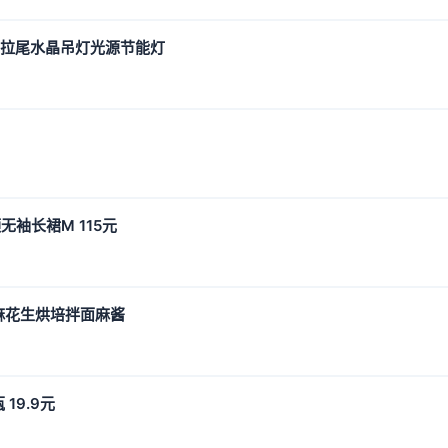
2w拉尾水晶吊灯光源节能灯
袖长裙M 115元
麻花生烘培拌面麻酱
19.9元