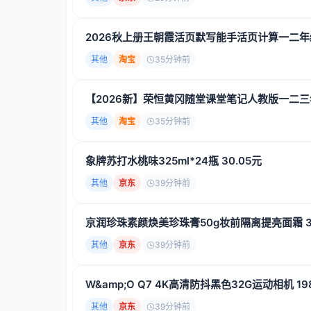
2026秋上册王朝霞活页默写能手活页计算一二
其他
淘宝
35分钟前
【2026新】荣恒黄冈随堂课堂笔记人教版一二
其他
淘宝
35分钟前
象牌苏打水桃味325ml*24瓶 30.05元
其他
京东
39分钟前
京润珍珠素颜焕美珍珠膏50g妆前隔离提亮面霜 32
其他
京东
39分钟前
W&amp;O Q7 4K高清防抖黑色32G运动相机 19
其他
京东
39分钟前