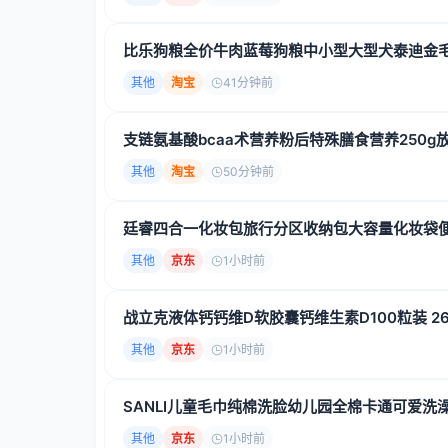
比乐狗粮全价牛肉蓝莓狗粮中小型大型犬泰迪金毛博
其他
淘宝
41分钟前
支链氨基酸bcaa术营养粉后特殊膳食营养250
其他
淘宝
50分钟前
廷睿四合一化妆包旅行分区收纳包大容量化妆袋便捷
其他
京东
1小时前
战立克液体钙钙维D软胶囊钙维生素D100粒装 26
其他
京东
1小时前
SANLI儿童毛巾纯棉洗脸幼儿园全棉卡通可爱洗澡
其他
京东
1小时前